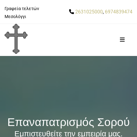
Γραφεία τελετών
2631025000
,
6974839474

Μεσολόγγι
Επαναπατρισμός Σορού
Εμπιστευθείτε την εμπειρία μας.