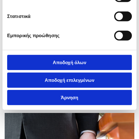
αντιμετωπίζουμε το γεγονός του θανάτου με βαθιά
κατανόηση και προσφέρουμε όλες τις υπηρεσίες
Στατιστικά
επαναπατρισμού σορού
και οργάνωσης κηδειών στις
καλύτερες τιμές της αγοράς.
Εμπορικής προώθησης
Επιπλέον, σεβόμενοι τις θρησκευτικές πεποιθήσεις των
ανθρώπων που έφυγαν από τη ζωή, αναλαμβάνουμε όλες
τις διαδικασίες για αποτέφρωση – καύση της σορού, σε
Αποδοχή όλων
ειδικό κρεματόριο στη Βουλγαρία.
Αποδοχή επιλεγμένων
Εμπιστευθείτε την εμπειρία μας. Είμαστε δίπλα σας για
να συζητήσουμε οποιαδήποτε επιθυμία σας.
Άρνηση